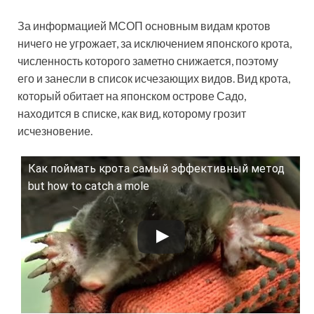
За информацией МСОП основным видам кротов
ничего не угрожает, за исключением японского крота,
численность которого заметно снижается, поэтому
его и занесли в список исчезающих видов. Вид крота,
который обитает на японском острове Садо,
находится в списке, как вид, которому грозит
исчезновение.
Как поймать крота самый эффективный метод
Смотрите это видео на YouTube
but how to catch a mole