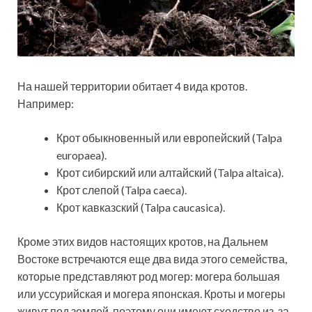
На нашей территории обитает 4 вида кротов.
Например:
Крот обыкновенный или европейский (Talpa
europaea).
Крот сибирский или алтайский (Talpa altaica).
Крот слепой (Talpa caeca).
Крот кавказский (Talpa caucasica).
Кроме этих видов настоящих кротов, на Дальнем
Востоке встречаются еще два вида этого семейства,
которые представляют род могер: могера большая
или уссурийская и могера японская. Кроты и могеры
живут под землей, поэтому они имеют сходство из-за