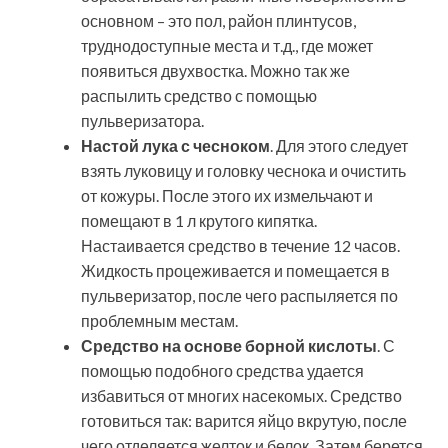
основном – это пол, район плинтусов,
труднодоступные места и т.д., где может
появиться двухвостка. Можно так же
распылить средство с помощью
пульверизатора.
Настой лука с чесноком
. Для этого следует
взять луковицу и головку чеснока и очистить
от кожуры. После этого их измельчают и
помещают в 1 л крутого кипятка.
Настаивается средство в течение 12 часов.
Жидкость процеживается и помещается в
пульверизатор, после чего распыляется по
проблемным местам.
Средство на основе борной кислоты
. С
помощью подобного средства удается
избавиться от многих насекомых. Средство
готовиться так: варится яйцо вкрутую, после
чего отделяется желток и белок. Затем берется