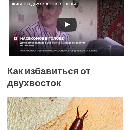
Смотрите это видео на YouTube
живет с двухвостка в голове
Как избавиться от
двухвосток