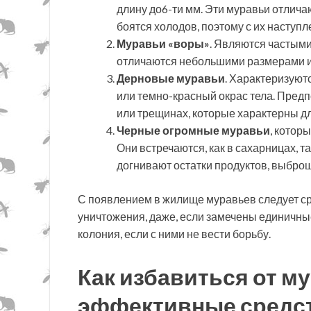
длину до6-ти мм. Эти муравьи отлич
боятся холодов, поэтому с их наступ
Муравьи «воры»
. Являются частым
отличаются небольшими размерами и
Дерновые муравьи
. Характеризую
или темно-красный окрас тела. Предп
или трещинах, которые характерны д
Черные огромные муравьи
, котор
Они встречаются, как в сахарницах, та
догнивают остатки продуктов, выбро
С появлением в жилище муравьев следует сра
уничтожения, даже, если замечены единичные
колония, если с ними не вести борьбу.
Как избавиться от м
эффективные средс