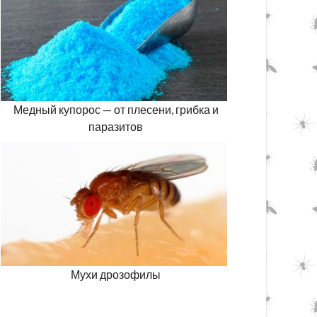
Медный купорос — от плесени, грибка и
паразитов
Мухи дрозофилы