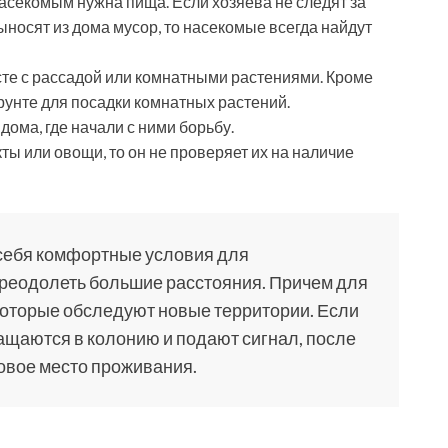
асекомым нужна пища. Если хозяева не следят за
ыносят из дома мусор, то насекомые всегда найдут
сте с рассадой или комнатными растениями. Кроме
грунте для посадки комнатных растений.
дома, где начали с ними борьбу.
ты или овощи, то он не проверяет их на наличие
себя комфортные условия для
реодолеть большие расстояния. Причем для
которые обследуют новые территории. Если
ращаются в колонию и подают сигнал, после
овое место проживания.