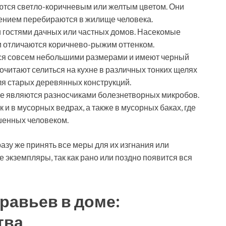
аются светло-коричневым или желтым цветом. Они
лением перебираются в жилище человека.
и гостями дачных или частных домов. Насекомые
 отличаются коричнево-рыжим оттенком.
тся совсем небольшими размерами и имеют черный
очитают селиться на кухне в различных тонких щелях
ля старых деревянных конструкций.
ые являются разносчиками болезнетворных микробов.
к и в мусорных ведрах, а также в мусорных баках, где
шенных человеком.
зу же принять все меры для их изгнания или
 экземпляры, так как рано или поздно появится вся
уравьев в доме:
тва