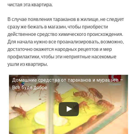
чистая эта квартира.
В случае появления тараканов в жилище, не следует
сразу же бежать в магазин, чтобы приобрести
действенное средство химического происхождения.
Для начала нужно все проанализировать, возможно,
достаточно окажется народных рецептов и мер
профилактики, чтобы эти неприятные насекомые
ушли из квартиры.
Домашние средства от тараканов и муравьев –
Смотрите это видео на YouTube
Все буде добре