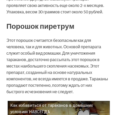
проявляет свою активность еще около 2-х месяцев.
Упаковка, весом 30 граммов стоит около 50 рублей.
Порошок пиретрум
Этот порошок считается безопасным как для
человека, так и для животных. Основой препарата
служит особый вид ромашки. Для уничтожения
тараканов, достаточно рассыпать этот порошок в
местах наибольшего скопления насекомых. Этот
препарат, созданный на основе натуральных
компонентов, не всегда имеется в продаже. Тараканы
пропадают постепенно, поэтому ждать от них
быстрого исчезновения не следует.
Как избавиться от тараканов в домашних
Смотрите это видео на YouTube
условиях НАВСЕГДА