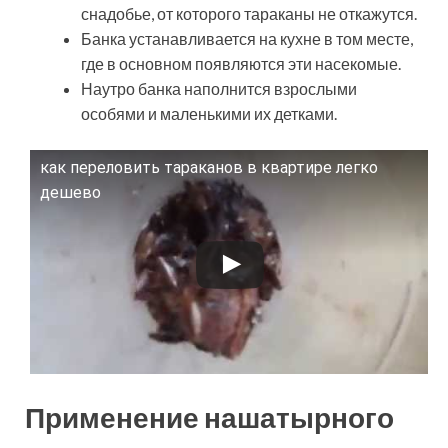
снадобье, от которого тараканы не откажутся.
Банка устанавливается на кухне в том месте,
где в основном появляются эти насекомые.
Наутро банка наполнится взрослыми
особями и маленькими их детками.
как переловить тараканов в квартире легко
Смотрите это видео на YouTube
дешево
Применение нашатырного