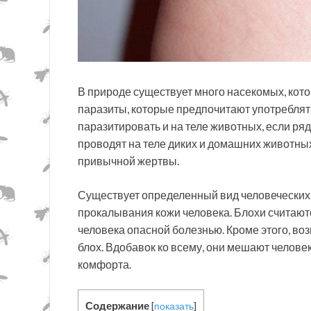
В природе существует много насекомых, котор
паразиты, которые предпочитают употреблять
паразитировать и на теле животных, если ря
проводят на теле диких и домашних животных
привычной жертвы.
Существует определенный вид человеческих
прокалывания кожи человека. Блохи считаю
человека опасной болезнью. Кроме этого, во
блох. Вдобавок ко всему, они мешают человек
комфорта.
Содержание
[
показать
]