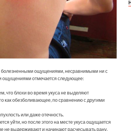
и болезненными ощущениями, несравнимыми ни с
ми ощущениями отмечается следующее:
ем, что блохи во время укуса не выделяют
о как обезболивающее, по сравнению с другими
ипухлость или даже отечность.
тся уйти, но после этого на месте укуса ощущается
гие не выдерживают и начинают расчесывать рану.