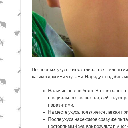
Во-первых, укусы блох отличаются сильным
какими другими укусами. Наряду с подобны
Наличие резкой боли. Это связано с т
специального вещества, действующег
паразитами.
На месте укуса появляется легкая пр
После укуса насекомое сразу же пытае
нестерпимый зуд. Как результат, мно