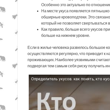
Особенно это актуально по отношению
На месте укуса появляется пятнышко 
обширные кровоподтеки. Это связано 
который не позволяет свертываться 
Как правило, больше всего укусов при
больше на нижнем уровне.
Если в жилье человека развелось большое ко
осуществляются регулярно, что приводит к 
проживающих. Наиболее уязвимыми считаются
подвергая тем самым себя риску получить и
Определитель укусов: как понять, кто ку
Смотрите это видео на YouTube