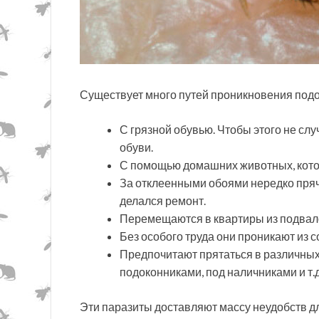
Существует много путей проникновения под
С грязной обувью. Чтобы этого не слу
обуви.
С помощью домашних животных, котор
За отклеенными обоями нередко пряч
делался ремонт.
Перемещаются в квартиры из подвало
Без особого труда они проникают из с
Предпочитают прятаться в различных
подоконниками, под наличниками и т.д
Эти паразиты доставляют массу неудобств для